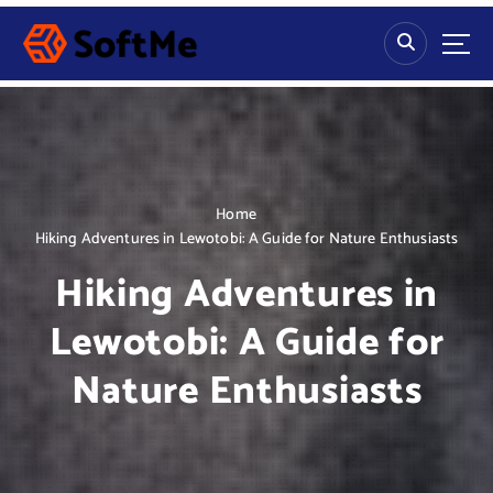
S
k
i
p
t
o
c
o
n
Home
t
Hiking Adventures in Lewotobi: A Guide for Nature Enthusiasts
e
Hiking Adventures in
n
t
Lewotobi: A Guide for
Nature Enthusiasts